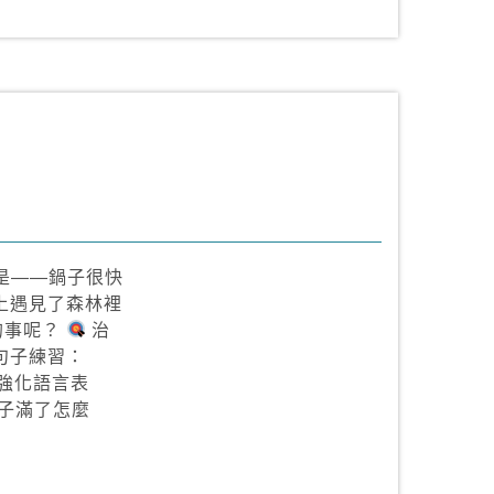
但是——鍋子很快
上遇見了森林裡
的事呢？
治
句子練習：
句型強化語言表
鍋子滿了怎麼