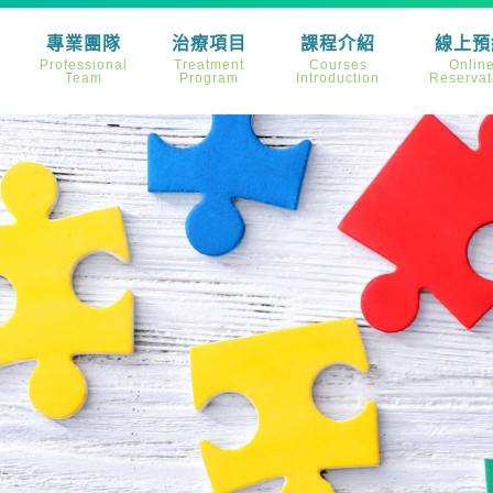
專業團隊
治療項目
課程介紹
線上預
Professional
Treatment
Courses
Onlin
Team
Program
Introduction
Reservat