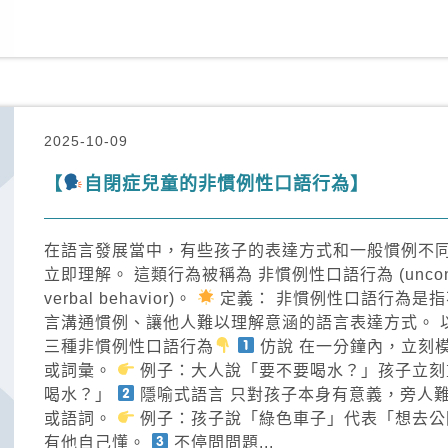
2025-10-09
【
自閉症兒童的非慣例性口語行為】
在語言發展當中，有些孩子的表達方式和一般慣例不
立即理解。 這類行為被稱為 非慣例性口語行為 (unconve
verbal behavior)。
定義： 非慣例性口語行為是
言溝通慣例、讓他人難以理解意涵的語言表達方式。 
三種非慣例性口語行為
仿說 在一分鐘內，立刻
或詞彙。
例子：大人說「要不要喝水？」孩子立刻
喝水？」
隱喻式語言 只對孩子本身有意義，旁人
或語詞。
例子：孩子說「綠色車子」代表「想去公
有他自己懂。
不停問問題...