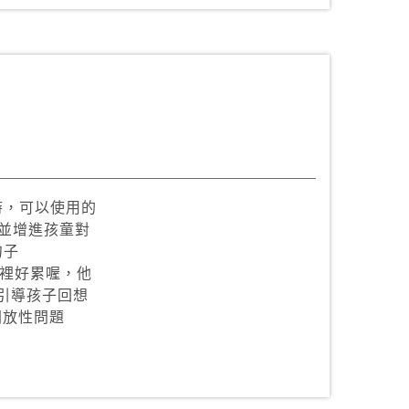
時，可以使用的
並增進孩童對
句子
掃家裡好累喔，他
) 引導孩子回想
放性問題