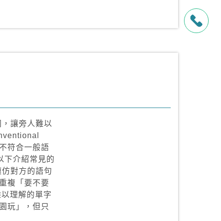
同，讓旁人難以
ntional
指不符合一般語
以下介紹常見的
模仿對方的語句
重複「要不要
難以理解的單字
園玩」，但只