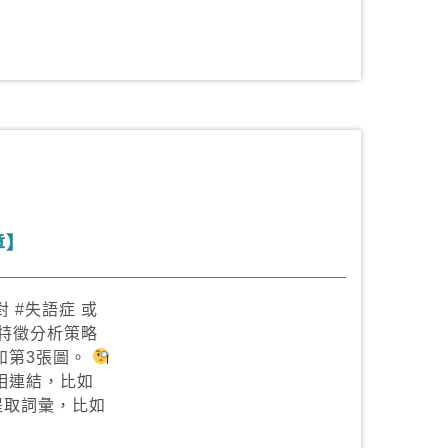
章】
 #失語症 或
特徵分析策略
如第3張圖。
相連結，比如
提取詞彙，比如