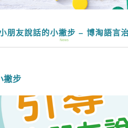
小朋友說話的小撇步 – 博淘語言
News
小撇步