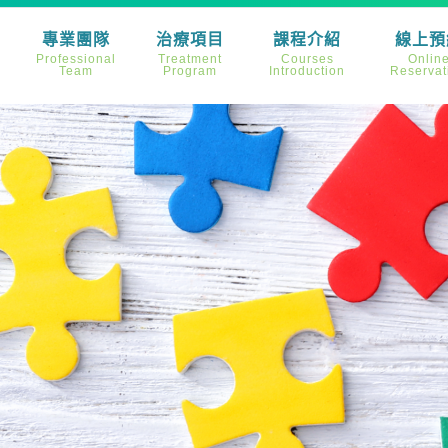
專業團隊
治療項目
課程介紹
線上預
Professional
Treatment
Courses
Onlin
Team
Program
Introduction
Reservat