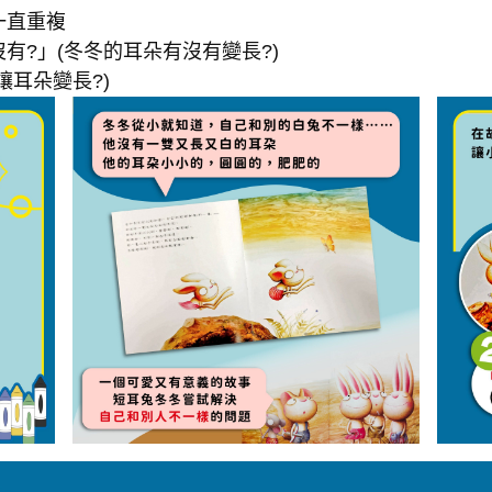
一直重複
沒有?」(冬冬的耳朵有沒有變長?)
讓耳朵變長?)