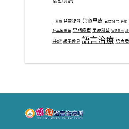
活動資訊
兒童早療
兒童復健
兒童發展
中秋節
分享
早期療育
早療科普
莊早療推薦
智慧圖卡
楊
語言治療
共讀
語言
親子教具