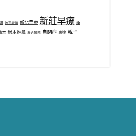
新莊早療
新北早療
新
讚
敘事表達
自閉症
親子
繪本推薦
繪本
表達
聯合醫院