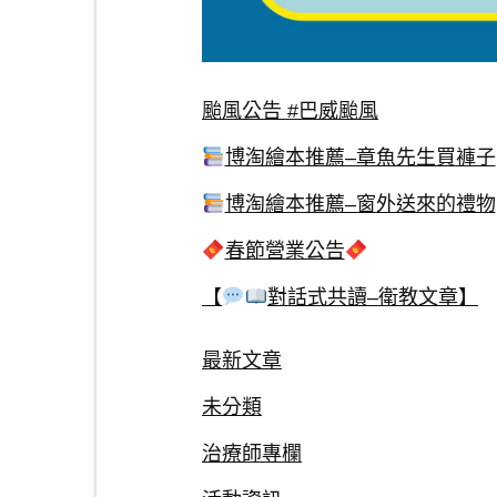
颱風公告 #巴威颱風
博淘繪本推薦–章魚先生買褲子
博淘繪本推薦–窗外送來的禮物
春節營業公告
【
對話式共讀–衛教文章】
最新文章
未分類
治療師專欄