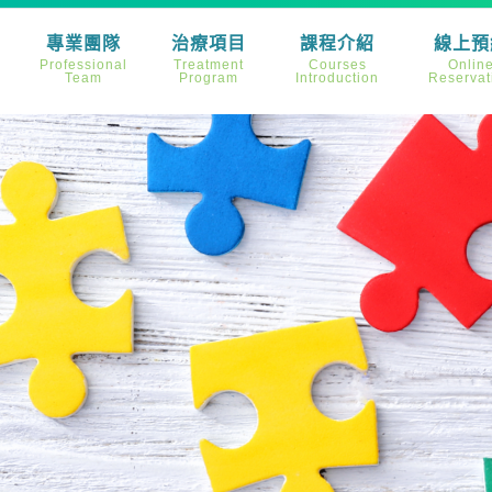
專業團隊
治療項目
課程介紹
線上預
Professional
Treatment
Courses
Onlin
Team
Program
Introduction
Reservat