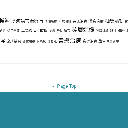
博淘
博淘語言治療所
抽獎活動
吞嚥治療
嗓音治療
博淘講座
吞嚥困難
按
發展遲緩
母親節
泛自閉症
線上講座
涵絜
構音治療
清明連假
留言
發聲訓練
音樂治療
發展
說話練習
音樂治療講座
讀寫訓練
遲語兒
鄧敦弘
音樂講座
Page Top