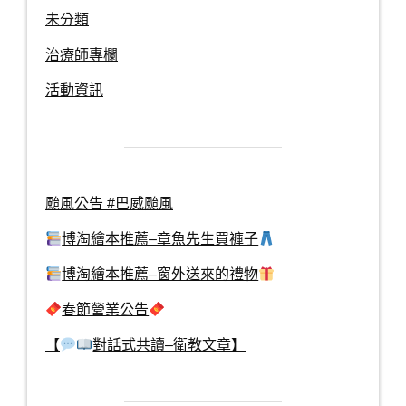
未分類
治療師專欄
活動資訊
颱風公告 #巴威颱風
博淘繪本推薦–章魚先生買褲子
博淘繪本推薦–窗外送來的禮物
春節營業公告
【
對話式共讀–衛教文章】