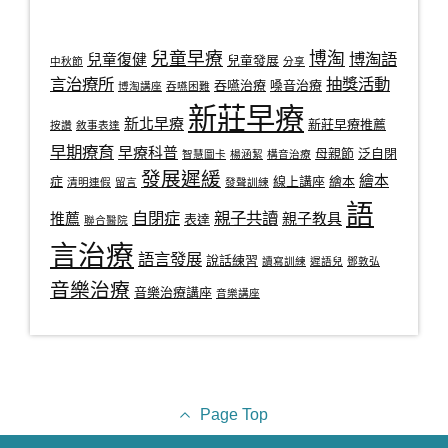
兒童早療
博淘
博淘語
兒童復健
兒童發展
中秋節
分享
言治療所
抽獎活動
吞嚥治療
嗓音治療
博淘講座
吞嚥困難
新莊早療
新北早療
新莊早療推薦
按讚
敘事表達
早期療育
早療科普
母親節
泛自閉
智慧圖卡
楊涵絜
構音治療
發展遲緩
繪本
症
線上講座
繪本
清明連假
留言
發聲訓練
語
自閉症
親子共讀
推薦
親子教具
表達
聯合醫院
言治療
語言發展
說話練習
讀寫訓練
遲語兒
鄧敦弘
音樂治療
音樂治療講座
音樂講座
Page Top