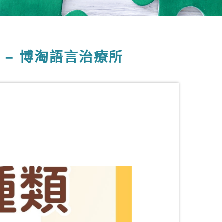
 – 博淘語言治療所
】