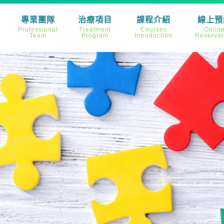
專業團隊
治療項目
課程介紹
線上預
Professional
Treatment
Courses
Onlin
Team
Program
Introduction
Reservat