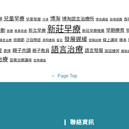
兒童早療
博淘
博淘語言治療所
健
兒童發展
吞
分享
博淘講座
吞嚥困難
新莊早療
活動
早期療育
新北早療
新莊早療推薦
按讚
敘事表達
發展遲緩
母親節
泛自閉症
線上講座
繪本
構音治療
清明連假
留言
發聲訓練
語言治療
症
親子共讀
語言發展
親子教具
表達
說話練習
讀寫
治療
音樂治療講座
音樂講座
Page Top
聯絡資訊