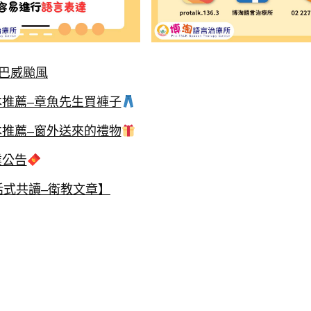
#巴威颱風
本推薦–章魚先生買褲子
本推薦–窗外送來的禮物
業公告
話式共讀–衛教文章】