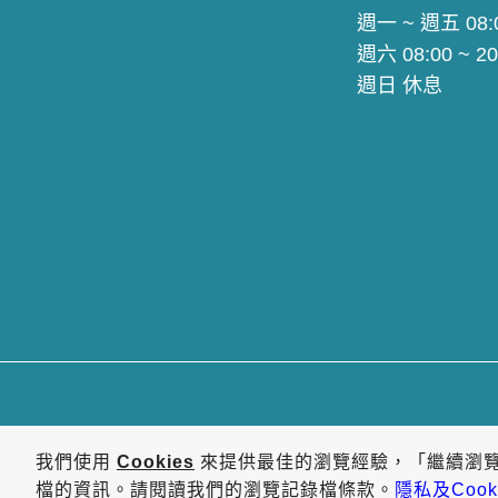
週一 ~ 週五 08:0
週六 08:00 ~ 20
週日 休息
我們使用
Cookies
來提供最佳的瀏覽經驗，「繼續瀏
檔的資訊。請閱讀我們的瀏覽記錄檔條款。
隱私及Cook
作者:
分類: