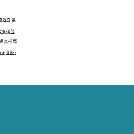
嚥治療
嗓
早療科普
繪本推薦
訓練
遲語兒