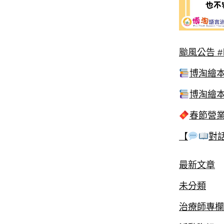
颱風公告 
博淘繪
博淘繪
春節營
【
對
最新文章
未分類
治療師專欄