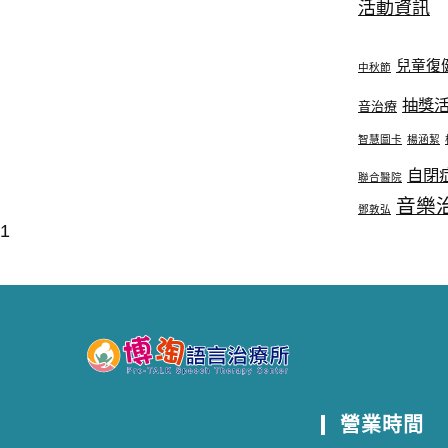
活動資訊
兒童復
中秋節
抽獎
音治療
智慧圖卡
楊涵絜
自閉
聯合醫院
音樂
鄧敦弘
1
營業時間