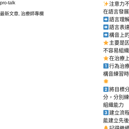
pro-talk
注意力
在語言發展
最新文章
,
治療師專欄
語言理
語言表
構音上
主要是
不容易組織
在治療
行為治
構音練習時
將目標
分，分別練
組織能力
建立流
能建立先後
記得繼續