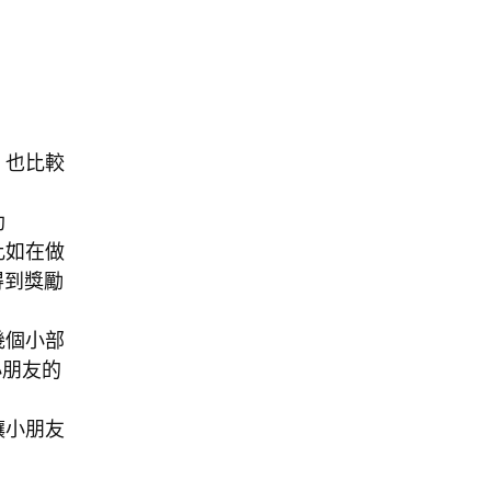
，也比較
助
比如在做
得到獎勵
幾個小部
小朋友的
讓小朋友