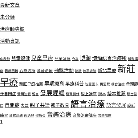
最新文章
未分類
治療師專欄
活動資訊
兒童早療
博淘
博淘語言治療所
兒童復健
兒童發展
中秋節
分享
博淘講
新莊
抽獎活動
新北早療
吞嚥治療
嗓音治療
座
吞嚥困難
按讚
敘事表達
早療
早期療育
早療科普
新莊早療推薦
母親節
智慧圖卡
楊涵絜
構音治療
發展遲緩
繪本推薦
泛自閉症
線上講座
繪本
清明連假
留言
發聲訓練
聯合醫
語言治療
自閉症
親子共讀
語言發展
親子教具
表達
說話
院
音樂治療
練習
音樂治療講座
讀寫訓練
遲語兒
鄧敦弘
音樂講座
1