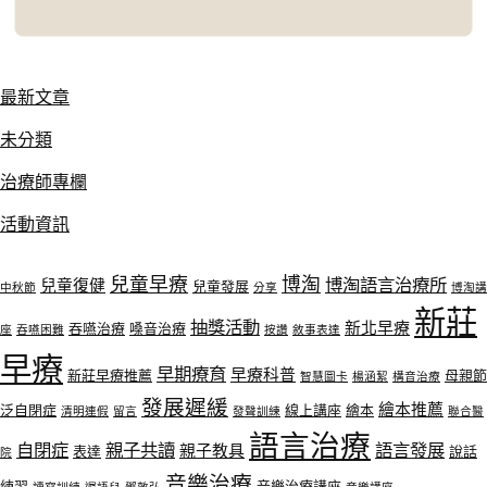
最新文章
未分類
治療師專欄
活動資訊
兒童早療
博淘
博淘語言治療所
兒童復健
兒童發展
中秋節
分享
博淘講
新莊
抽獎活動
新北早療
吞嚥治療
嗓音治療
座
吞嚥困難
按讚
敘事表達
早療
早期療育
早療科普
新莊早療推薦
母親節
智慧圖卡
楊涵絜
構音治療
發展遲緩
繪本推薦
泛自閉症
線上講座
繪本
清明連假
留言
發聲訓練
聯合醫
語言治療
自閉症
親子共讀
語言發展
親子教具
表達
說話
院
音樂治療
練習
音樂治療講座