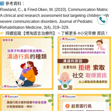
參考資料：
Rowland, C., & Fried-Oken, M. (2010). Communication Matrix:
A clinical and research assessment tool targeting children with
severe communication disorders. Journal of Pediatric
Rehabilitation Medicine, 3(4), 319–329.
持續追蹤【博淘語言治療所】，了解更多 #小兒早療 資訊！