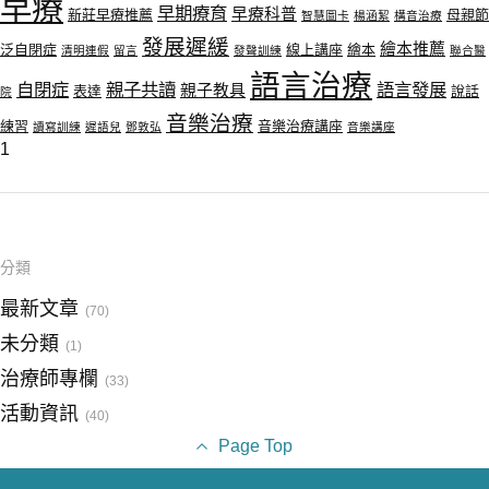
早療
早期療育
早療科普
新莊早療推薦
母親節
智慧圖卡
楊涵絜
構音治療
發展遲緩
繪本推薦
泛自閉症
線上講座
繪本
清明連假
留言
發聲訓練
聯合醫
語言治療
自閉症
親子共讀
語言發展
親子教具
表達
說話
院
音樂治療
練習
音樂治療講座
讀寫訓練
遲語兒
鄧敦弘
音樂講座
1
分類
最新文章
(70)
未分類
(1)
治療師專欄
(33)
活動資訊
(40)
Page Top