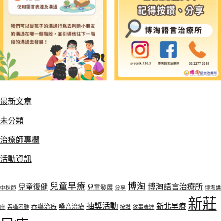
最新文章
未分類
治療師專欄
活動資訊
兒童早療
博淘
博淘語言治療所
兒童復健
兒童發展
中秋節
分享
博淘講
新莊
抽獎活動
新北早療
吞嚥治療
嗓音治療
座
吞嚥困難
按讚
敘事表達