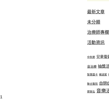
最新文章
未分類
治療師專欄
活動資訊
兒童復
中秋節
抽獎
音治療
智慧圖卡
楊涵絜
自閉
聯合醫院
音樂
鄧敦弘
1