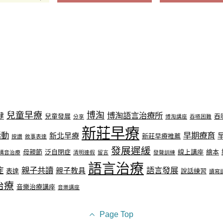
兒童早療
博淘
博淘語言治療所
健
兒童發展
吞
分享
博淘講座
吞嚥困難
新莊早療
活動
早期療育
新北早療
新莊早療推薦
按讚
敘事表達
發展遲緩
母親節
泛自閉症
線上講座
繪本
構音治療
清明連假
留言
發聲訓練
語言治療
症
親子共讀
語言發展
親子教具
表達
說話練習
讀寫
治療
音樂治療講座
音樂講座
Page Top