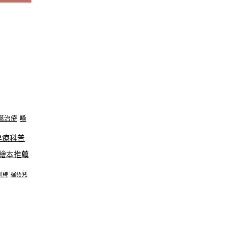
嚥治療
嗓
早療科普
繪本推薦
訓練
遲語兒