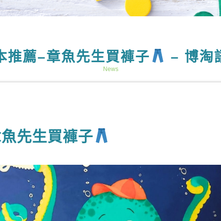
本推薦–章魚先生買褲子
– 博淘
News
章魚先生買褲子