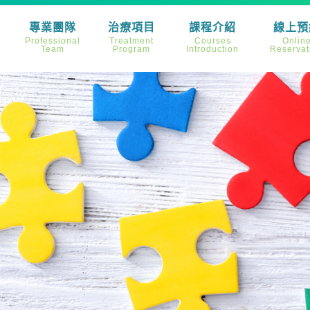
專業團隊
治療項目
課程介紹
線上預
Professional
Treatment
Courses
Onlin
Team
Program
Introduction
Reservat