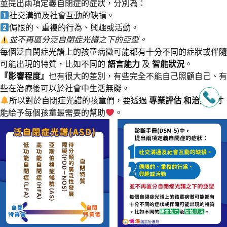
並提出兩項定義自閉症的症狀，分別為：
社交溝通及社會互動的缺損。
侷限的、重複的行為、興趣或活動。
並不再區分泛自閉症光譜之下的亞型。
每個泛自閉症光譜上的孩童病徵可能都有十分不同的症狀或伴隨
可能出現的特質，比如不同的
語言能力
及
智能狀況
。
『影響程度』
也有很大的差別，有些完全不能自己照顧自己、有
些在治療後可以於社會中生活無礙。
所以對於自閉症光譜的孩童們，要透過
專業評估 和治療
，才
能給予每個孩童最需要的幫助
。