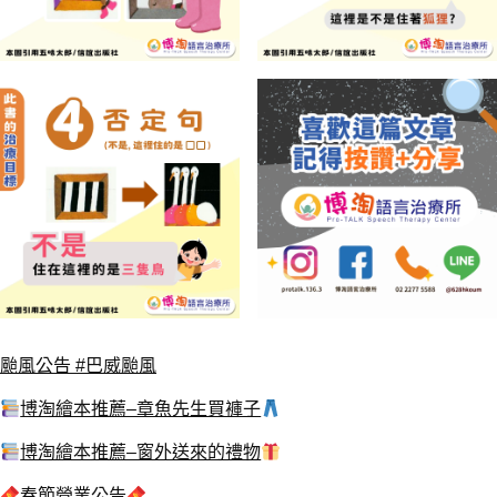
颱風公告 #巴威颱風
博淘繪本推薦–章魚先生買褲子
博淘繪本推薦–窗外送來的禮物
春節營業公告