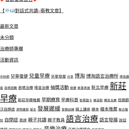
【
對話式共讀–衛教文章】
最新文章
未分類
治療師專欄
活動資訊
兒童早療
博淘
博淘語言治療所
兒童復健
兒童發展
中秋節
分享
博淘講
新莊
抽獎活動
新北早療
吞嚥治療
嗓音治療
座
吞嚥困難
按讚
敘事表達
早療
早期療育
早療科普
新莊早療推薦
母親節
智慧圖卡
楊涵絜
構音治療
發展遲緩
繪本推薦
泛自閉症
線上講座
繪本
清明連假
留言
發聲訓練
聯合醫
語言治療
自閉症
親子共讀
語言發展
親子教具
表達
說話
院
音樂治療