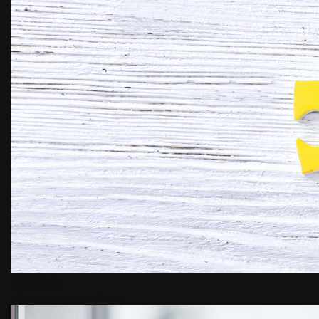
診所理念
Philosophy of Clinic