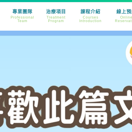
專業團隊
治療項目
課程介紹
線上預
Professional
Treatment
Courses
Onlin
Team
Program
Introduction
Reservat