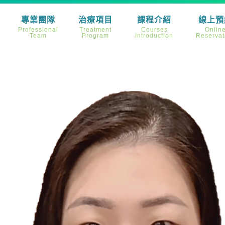
專業團隊
治療項目
課程介紹
線上預
Professional
Treatment
Courses
Onlin
Team
Program
Introduction
Reservat