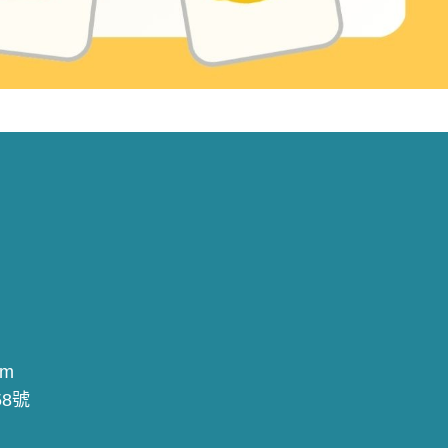
om
8號