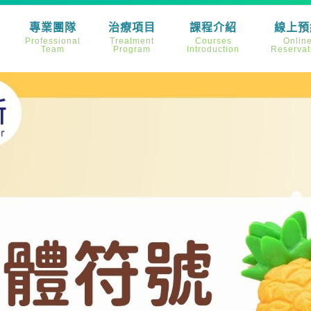
專業團隊
治療項目
課程介紹
線上預
Professional
Treatment
Courses
Onlin
Team
Program
Introduction
Reservat